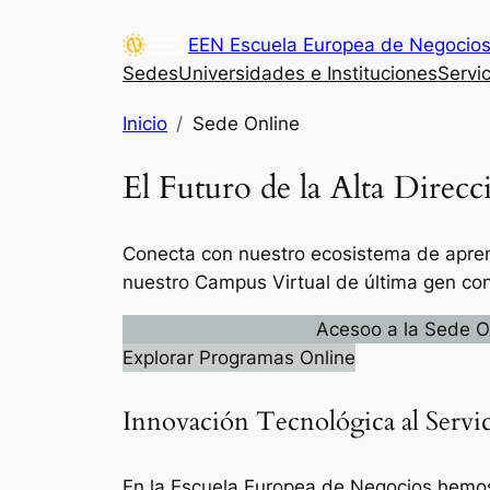
Saltar
EEN Escuela Europea de Negocio
al
Sedes
Universidades e Instituciones
Servi
contenido
Inicio
Sede Online
El Futuro de la Alta Direcc
Conecta con nuestro ecosistema de aprend
nuestro Campus Virtual de última gen con I
Acesoo a la Sede O
Explorar Programas Online
Innovación Tecnológica al Servic
En la Escuela Europea de Negocios hemos 