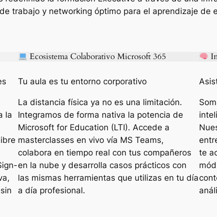
e trabajo y networking óptimo para el aprendizaje de em
Ecosistema Colaborativo Microsoft 365
In
es
Tu aula es tu entorno corporativo
Asis
La distancia física ya no es una limitación.
Somo
a la
Integramos de forma nativa la potencia de
inte
Microsoft for Education (LTI). Accede a
Nues
libre
masterclasses
en vivo vía MS Teams,
entr
colabora en tiempo real con tus compañeros
te a
Sign-
en la nube y desarrolla casos prácticos con
módu
va,
las mismas herramientas que utilizas en tu día
cont
 sin
a día profesional.
anál