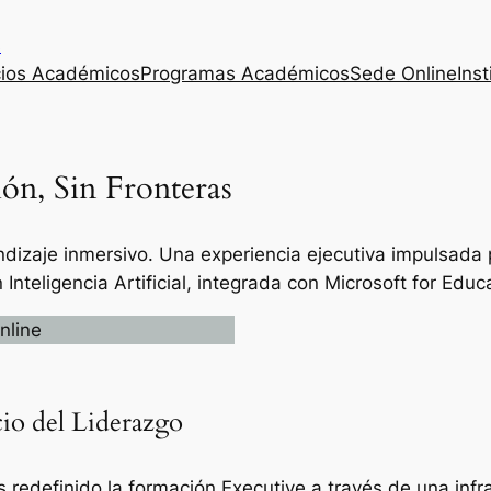
s
cios Académicos
Programas Académicos
Sede Online
Inst
ión, Sin Fronteras
izaje inmersivo. Una experiencia ejecutiva impulsada 
nteligencia Artificial, integrada con Microsoft for Educ
nline
io del Liderazgo
redefinido la formación Executive a través de una infra